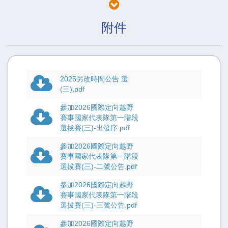
第一階段選拔賽參考依據。
參、
指導單位：運動部
附件
肆、
主辦單位：中華民國定向越野協會
伍、
協辦單位：臺北市定向越野協會、彰化縣體育會定向越野委員
會、
老湯運動世界工作室、朱崙定向越野俱樂部。
陸、
贊助單位：原創網路資訊有限公司、森森數位科技印刷有限公
2025另改時間公告 選
司、中華民國籃網球協會、揚昇體育運動用品社、
(三).pdf
有力體育有限公司、快樂島股份有限公司、Galerdo卡洛動運動科技、柯
參加2026國際定向越野
二戶外用品有限公司。
賽事國家代表隊第一階段
柒、賽事資訊：
選拔賽(三)-出發序.pdf
一、競賽日期：114年12月20日(星期六)
參加2026國際定向越野
二、 競賽地點：員林自行車園區
賽事國家代表隊第一階段
選拔賽(三)-二號公告.pdf
三、 賽事中心：報到地點將於公告二號說明
四、 競賽時間：
上午09點至12點
，活動流程將於公告二號說明。
參加2026國際定向越野
賽事國家代表隊第一階段
五、 競賽地圖資訊：
選拔賽(三)-三號公告.pdf
(一) 地圖比例尺1：4000，地圖規範ISSprOM2019-2
參加2026國際定向越野