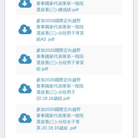
(二) 地圖尺寸A4紙張規格。
賽事國家代表隊第一階段
選拔賽(三)-總成績.pdf
捌、競賽賽程資訊：
一、比賽規則：採用國際定向越野總會(IOF)之最新定向越野規則。
參加2026國際定向越野
賽事國家代表隊第一階段
二、各組賽程資訊：將於公告二號說明。
選拔賽(三)-分段男子菁英
三、競賽形式：Sprint順點賽，同組間隔出發。
組A3 .pdf
四、競賽限制時間：將於公告二號說明，競賽選手一旦超過比賽限制時間，成
參加2026國際定向越野
績不列入排名。
賽事國家代表隊第一階段
選拔賽(三)-分段男子菁英
五、檢查點說明表：將於公告二號說明。
組.pdf
六、電子打卡系統：本次賽事，使用SportIdent電子計時系統；使用
SIAC
若有
調整，將於最新公告發佈。
參加2026國際定向越野
賽事國家代表隊第一階段
七、車輛與行人：賽區為開放空間，主要道路上偶有車輛通行，人行道上則有
選拔賽(三)-分段男子
健行運動的行人與遊客，請選手通過時，
20.18.16歲組.pdf
特別注意車輛與禮讓行人，如發生碰撞，選手須負起最大責任。
參加2026國際定向越野
八、飲 水 站：賽區內將不設飲水站，請選手自備飲水，響應環保。
賽事國家代表隊第一階段
九、報到時，領取「號碼布」與「電子指卡」。報到完畢後，選手必須立即將
選拔賽(三)-分段女子菁
「號碼布」別於【胸前】直到比賽結束。
英.20.18.16歲組 .pdf
本會賽後於成績組回收「本會電子指卡」。團體中，如有已報名但未到場之選