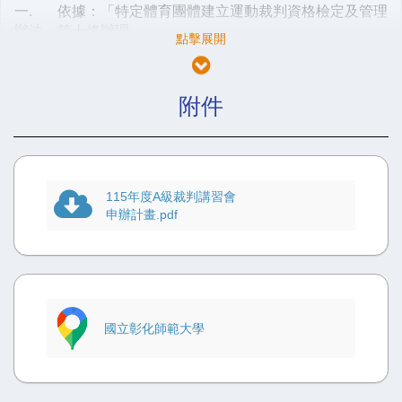
一.
依據：
「特定體育團體建立運動裁判資格檢定及管理
辦法」第十條辦理。
二.
目的：為配合世界跆拳道
(WT)
裁判規則修訂及提昇
跆拳道運動素質，培養運動裁判人才，提升訓練績效，俾利
我國準備參加
2028
洛杉磯
奧運
及國內外賽事。
附件
三.
指導單位：運動部、中華民國體育運動總會
四.
主辦單位：中華民國跆拳道協會
五.
承辦單位：中華民國跆拳道協會
115年度A級裁判講習會
六.
協辦單位：國立彰化師範大學
申辦計畫.pdf
七.
舉辦日期：中華民國
115
年
7
月
17
日至
20
日
。
八.
舉辦地點：彰化縣彰化市進德路
1
號
(
國立彰化師範大
學
)
九.
參加對象及資格：
國立彰化師範大學
(一)
A
級裁判：
1.
年滿
18
歲以上。