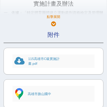
實施計畫及辦法
一、
依據：「特定體育團體建立運動裁判資格檢定及管理辦
法」第十條辦理。
二、
目
的：為配合世界跆拳道聯盟(WT)裁判規則修訂及提
昇跆拳道運動技術水準，培養運動裁判人才，創造跆拳道運
附件
動績效。
三、
主辦單位：中華民國跆拳道協會
四、
承辦單位：高雄市體育總會跆拳道委員會
115高雄市C級實施計
五、
協辦單位：高雄市立旗山國民中學
畫.pdf
六、
舉辦日期：C
級裁判：
115
年 8 月 15
、16、17
日(星期
六、日、一，計
3
天)。
七、
舉辦地點：高雄市旗山國中
八、
參加對象及資格：
高雄市旗山國中
1.
具本會核定跆拳道
C
級裁判資格者。
2.
具本會核發三段 (年滿
18
歲) 以上，中等學校以上畢業