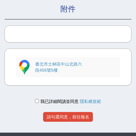
附件
委員會
送件
時間截止日後兩天內(該月22號前，不以郵戳，
以日期) ，送至協會晉段組。
(壹段請填寫級證號碼)
(壹段晉升日期填寫本次晉升日期，其他段位請填段證發證
日期)
※晉升一段者將級證正面上傳至國內段，級證反面上傳至國
際段(級證若無反面不必上傳)
臺北市士林區中山北路六
段456號5樓
※國際段公告
◎本年度線上報名新增加國技院ID的欄位
晉升一段的學員皆須先行加入國技院網站申請成為Tcon的
我已詳細閱讀並同意
隱私權規範
會員
PS. 未完成加入Tcon會員者，將無法受理國際段申請 及 國
際段證補發(遺失或變更)。