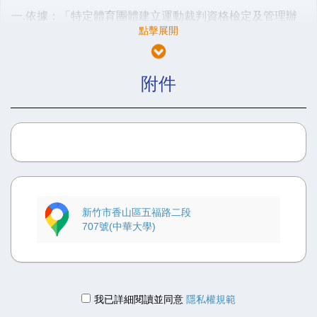
一.
依據：「特定體育團體建立運動裁判資格檢定及管理辦
法」第十條辦理。
二.
目的：為配合世界跆拳道
(WT)
裁判規則修訂及提昇跆拳
道運動素質，培養運動裁判人才，提升訓練績效，俾利我國
附件
準備參加
20
28
洛杉磯
奧運
及國內外賽事。
三.
指導單位：教育部體育署、中華民國體育運動總會
四.
主辦單位：中華民國跆拳道協會
五.
承辦單位：中華民國跆拳道協會
六.
協辦單位：中華大學、新竹市體育總會跆拳道委員會
七.
舉辦日期：中華民國
11
4
年
8
月
18
日至
8
月
20
日。
新竹市香山區五福路二段
八.
舉辦地點：新竹市香山區五福路二段
707
號
(
中華大學
)
707號(中華大學)
九.
參加對象及資格：
C
級裁判：
(一)
年滿
18
歲以上，高級中等學校以上畢業者。
我已詳細閱讀並同意
隱私權規範
(二)
具本會核發三段