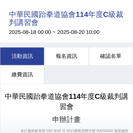
中華民國跆拳道協會114年度C級裁
判講習會
2025-08-18 00:00
~
2025-08-20 10:00
活動資訊
報名資訊
確認名單
繳費資訊
中華民國跆拳道協會
11
4
年度
C
級裁判講
習會
申辦計畫
本計畫經教育部
000
年
00
月
00
日臺教授體字第
00000000
號函備
查