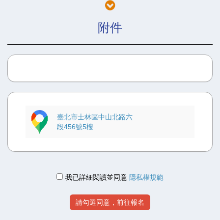
截止(逾時不候)。
附件
委員會
送件
時間截止日後兩天內(該月22號前，不以郵戳，
以日期) ，送至協會晉段組。
(壹段請填寫級證號碼)
(壹段晉升日期填寫本次晉升日期，其他段位請填段證發證
日期)
※晉升一段者將級證正面上傳至國內段，級證反面上傳至國
際段(級證若無反面不必上傳)
臺北市士林區中山北路六
段456號5樓
※國際段公告
◎本年度線上報名新增加國技院ID的欄位
晉升一段的學員皆須先行加入國技院網站申請成為Tcon的
我已詳細閱讀並同意
隱私權規範
會員
PS. 未完成加入Tcon會員者，將無法受理國際段申請 及 國
際段證補發(遺失或變更)。